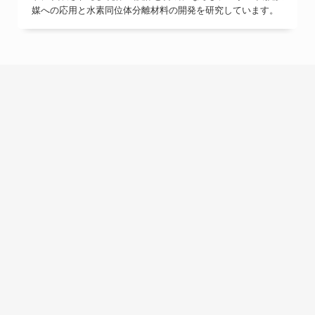
媒への応用と水素同位体分離材料の開発を研究しています。
理工学研究科は、理工学及びその関連分野の学術的な
理論及び応用を教授研究し、その深奥を究め、高度の
専門性が求められる職業を担うための深い学識、卓越
した能力、及び倫理観を培い、自然科学及び科学技術
の発展に寄与することを目的としている。