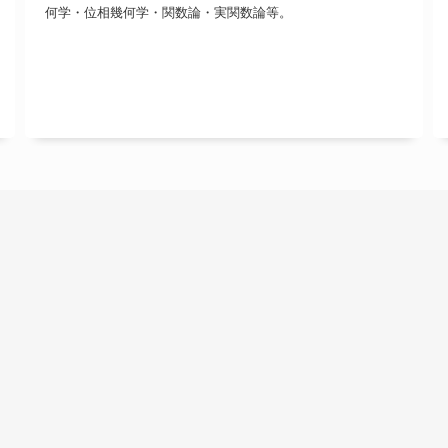
何学・位相幾何学・関数論・実関数論等。
理工学研究科は、理工学及びその関連分野の学術的な
理論及び応用を教授研究し、その深奥を究め、高度の