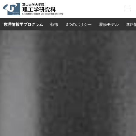
数理情報学
プログラム
特徴
3つのポリシー
履修モデル
進路